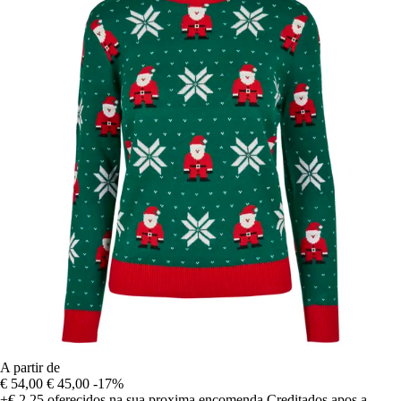
A partir de
€ 54,00
€ 45,00
-17%
+€ 2,25
oferecidos na sua proxima encomenda
Creditados apos a