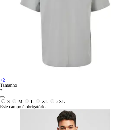
+2
Tamanho
*
S
M
L
XL
2XL
Este campo é obrigatório