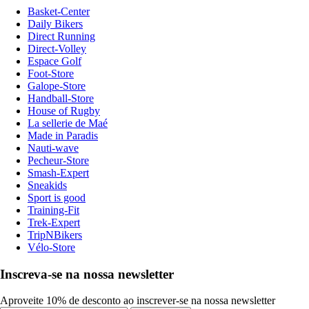
Basket-Center
Daily Bikers
Direct Running
Direct-Volley
Espace Golf
Foot-Store
Galope-Store
Handball-Store
House of Rugby
La sellerie de Maé
Made in Paradis
Nauti-wave
Pecheur-Store
Smash-Expert
Sneakids
Sport is good
Training-Fit
Trek-Expert
TripNBikers
Vélo-Store
Inscreva-se na nossa newsletter
Aproveite 10% de desconto ao inscrever-se na nossa newsletter