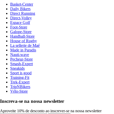
Basket-Center
Daily Bikers
Direct Running
Direct-Volley
Espace Golf
Foot-Store
Galope-Store
Handball-Store
House of Rugby
La sellerie de Maé
Made in Paradis
Nauti-wave
Pecheur-Store
Smash-Expert
Sneakids
Sport is good
Training-Fit
Trek-Expert
TripNBikers
Vélo-Store
Inscreva-se na nossa newsletter
Aproveite 10% de desconto ao inscrever-se na nossa newsletter