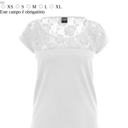
XS
S
M
L
XL
Este campo é obrigatório