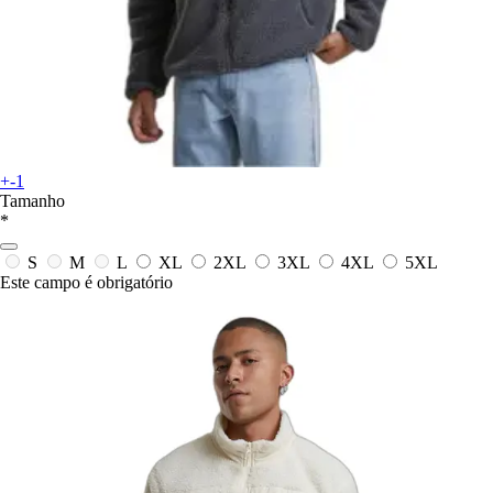
+-1
Tamanho
*
S
M
L
XL
2XL
3XL
4XL
5XL
Este campo é obrigatório