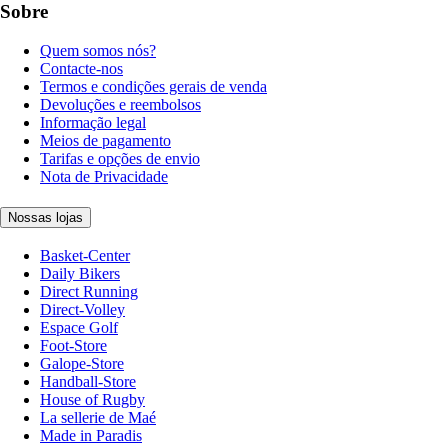
Sobre
Quem somos nós?
Contacte-nos
Termos e condições gerais de venda
Devoluções e reembolsos
Informação legal
Meios de pagamento
Tarifas e opções de envio
Nota de Privacidade
Nossas lojas
Basket-Center
Daily Bikers
Direct Running
Direct-Volley
Espace Golf
Foot-Store
Galope-Store
Handball-Store
House of Rugby
La sellerie de Maé
Made in Paradis