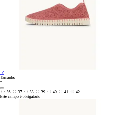
+0
Tamanho
*
36
37
38
39
40
41
42
Este campo é obrigatório