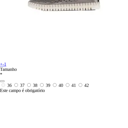
+-1
Tamanho
*
36
37
38
39
40
41
42
Este campo é obrigatório