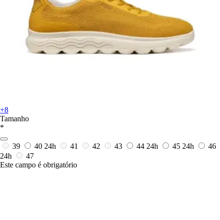
+8
Tamanho
*
39
40
24h
41
42
43
44
24h
45
24h
46
24h
47
Este campo é obrigatório