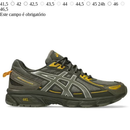
41,5
42
42,5
43,5
44
44,5
45
24h
46
46,5
Este campo é obrigatório