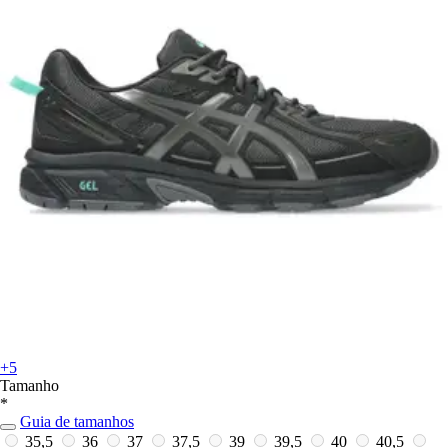
+5
Tamanho
*
Guia de tamanhos
35,5
36
37
37,5
39
39,5
40
40,5