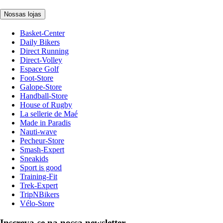
Nossas lojas
Basket-Center
Daily Bikers
Direct Running
Direct-Volley
Espace Golf
Foot-Store
Galope-Store
Handball-Store
House of Rugby
La sellerie de Maé
Made in Paradis
Nauti-wave
Pecheur-Store
Smash-Expert
Sneakids
Sport is good
Training-Fit
Trek-Expert
TripNBikers
Vélo-Store
Inscreva-se na nossa newsletter