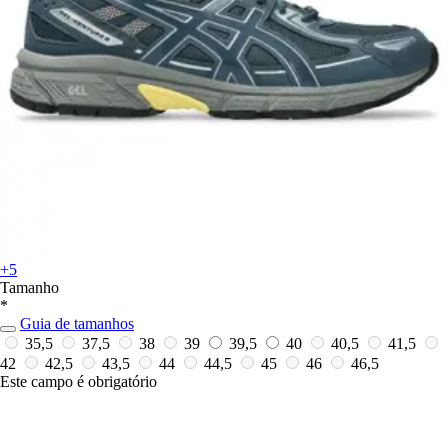
+5
Tamanho
*
Guia de tamanhos
35,5
37,5
38
39
39,5
40
40,5
41,5
42
42,5
43,5
44
44,5
45
46
46,5
Este campo é obrigatório