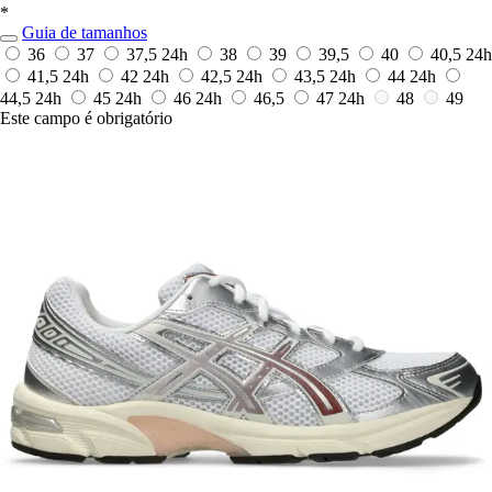
*
Guia de tamanhos
36
37
37,5
24h
38
39
39,5
40
40,5
24h
41,5
24h
42
24h
42,5
24h
43,5
24h
44
24h
44,5
24h
45
24h
46
24h
46,5
47
24h
48
49
Este campo é obrigatório