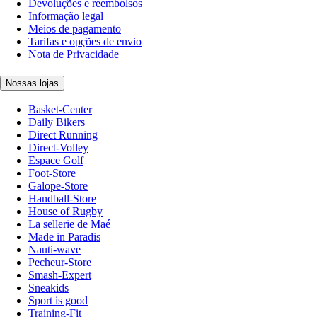
Devoluções e reembolsos
Informação legal
Meios de pagamento
Tarifas e opções de envio
Nota de Privacidade
Nossas lojas
Basket-Center
Daily Bikers
Direct Running
Direct-Volley
Espace Golf
Foot-Store
Galope-Store
Handball-Store
House of Rugby
La sellerie de Maé
Made in Paradis
Nauti-wave
Pecheur-Store
Smash-Expert
Sneakids
Sport is good
Training-Fit