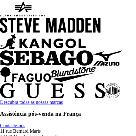
Descubra todas as nossas marcas
Assistência pós-venda na França
Contacte-nos
11 rue Bernard Maris