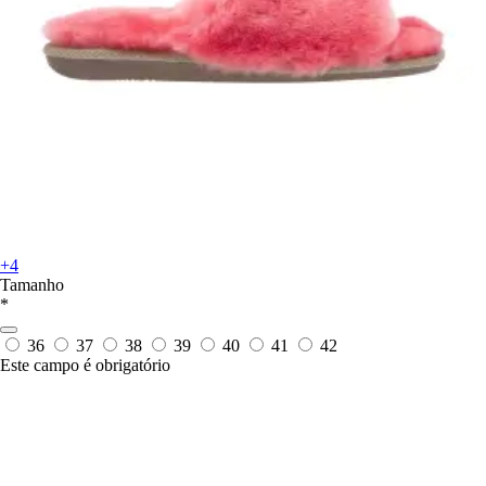
+4
Tamanho
*
36
37
38
39
40
41
42
Este campo é obrigatório