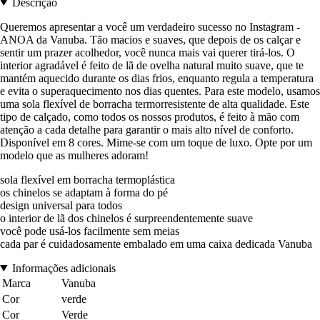
Descrição
Queremos apresentar a você um verdadeiro sucesso no Instagram -
ANOA da Vanuba. Tão macios e suaves, que depois de os calçar e
sentir um prazer acolhedor, você nunca mais vai querer tirá-los. O
interior agradável é feito de lã de ovelha natural muito suave, que te
mantém aquecido durante os dias frios, enquanto regula a temperatura
e evita o superaquecimento nos dias quentes. Para este modelo, usamos
uma sola flexível de borracha termorresistente de alta qualidade. Este
tipo de calçado, como todos os nossos produtos, é feito à mão com
atenção a cada detalhe para garantir o mais alto nível de conforto.
Disponível em 8 cores. Mime-se com um toque de luxo. Opte por um
modelo que as mulheres adoram!
sola flexível em borracha termoplástica
os chinelos se adaptam à forma do pé
design universal para todos
o interior de lã dos chinelos é surpreendentemente suave
você pode usá-los facilmente sem meias
cada par é cuidadosamente embalado em uma caixa dedicada Vanuba
Informações adicionais
Marca
Vanuba
Cor
verde
Cor
Verde