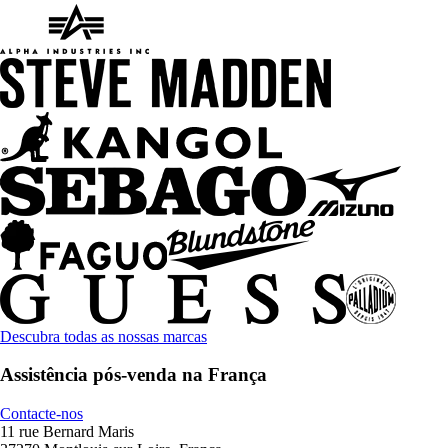
Descubra todas as nossas marcas
Assistência pós-venda na França
Contacte-nos
11 rue Bernard Maris