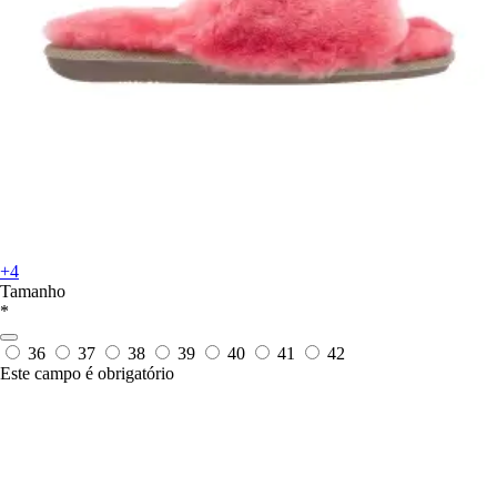
+4
Tamanho
*
36
37
38
39
40
41
42
Este campo é obrigatório