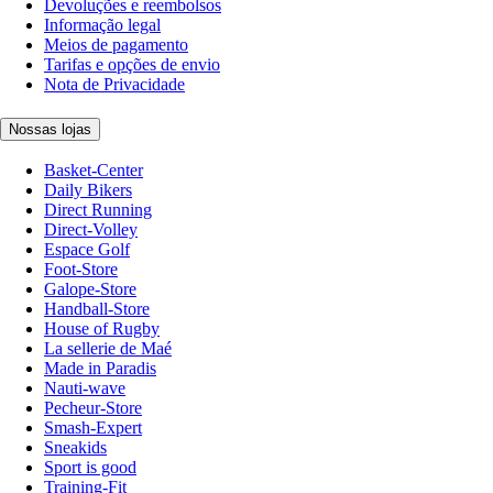
Devoluções e reembolsos
Informação legal
Meios de pagamento
Tarifas e opções de envio
Nota de Privacidade
Nossas lojas
Basket-Center
Daily Bikers
Direct Running
Direct-Volley
Espace Golf
Foot-Store
Galope-Store
Handball-Store
House of Rugby
La sellerie de Maé
Made in Paradis
Nauti-wave
Pecheur-Store
Smash-Expert
Sneakids
Sport is good
Training-Fit