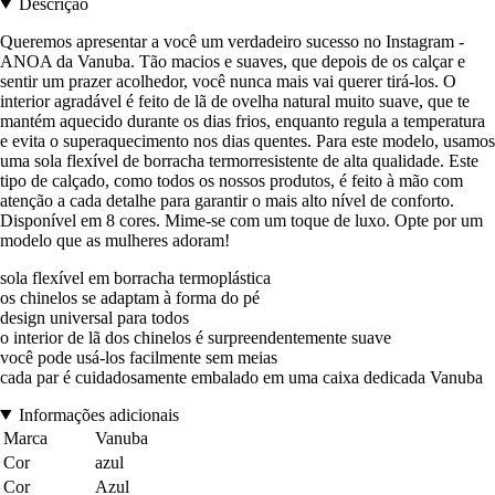
Descrição
Queremos apresentar a você um verdadeiro sucesso no Instagram -
ANOA da Vanuba. Tão macios e suaves, que depois de os calçar e
sentir um prazer acolhedor, você nunca mais vai querer tirá-los. O
interior agradável é feito de lã de ovelha natural muito suave, que te
mantém aquecido durante os dias frios, enquanto regula a temperatura
e evita o superaquecimento nos dias quentes. Para este modelo, usamos
uma sola flexível de borracha termorresistente de alta qualidade. Este
tipo de calçado, como todos os nossos produtos, é feito à mão com
atenção a cada detalhe para garantir o mais alto nível de conforto.
Disponível em 8 cores. Mime-se com um toque de luxo. Opte por um
modelo que as mulheres adoram!
sola flexível em borracha termoplástica
os chinelos se adaptam à forma do pé
design universal para todos
o interior de lã dos chinelos é surpreendentemente suave
você pode usá-los facilmente sem meias
cada par é cuidadosamente embalado em uma caixa dedicada Vanuba
Informações adicionais
Marca
Vanuba
Cor
azul
Cor
Azul