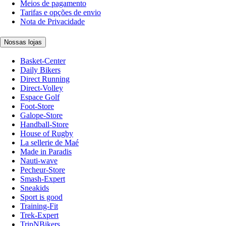
Meios de pagamento
Tarifas e opções de envio
Nota de Privacidade
Nossas lojas
Basket-Center
Daily Bikers
Direct Running
Direct-Volley
Espace Golf
Foot-Store
Galope-Store
Handball-Store
House of Rugby
La sellerie de Maé
Made in Paradis
Nauti-wave
Pecheur-Store
Smash-Expert
Sneakids
Sport is good
Training-Fit
Trek-Expert
TripNBikers