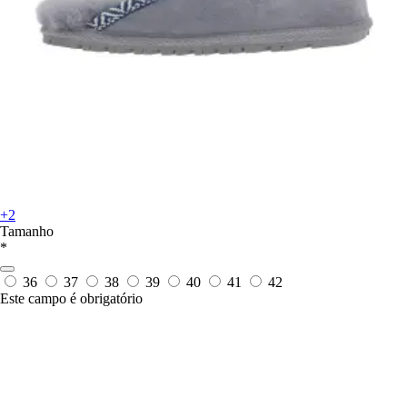
+2
Tamanho
*
36
37
38
39
40
41
42
Este campo é obrigatório