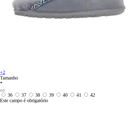
+2
Tamanho
*
36
37
38
39
40
41
42
Este campo é obrigatório