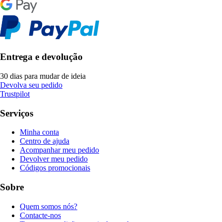
Entrega e devolução
30 dias para mudar de ideia
Devolva seu pedido
Trustpilot
Serviços
Minha conta
Centro de ajuda
Acompanhar meu pedido
Devolver meu pedido
Códigos promocionais
Sobre
Quem somos nós?
Contacte-nos