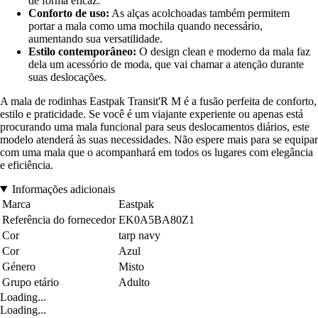
de forma eficaz.
Conforto de uso:
As alças acolchoadas também permitem
portar a mala como uma mochila quando necessário,
aumentando sua versatilidade.
Estilo contemporâneo:
O design clean e moderno da mala faz
dela um acessório de moda, que vai chamar a atenção durante
suas deslocações.
A mala de rodinhas Eastpak Transit'R M é a fusão perfeita de conforto,
estilo e praticidade. Se você é um viajante experiente ou apenas está
procurando uma mala funcional para seus deslocamentos diários, este
modelo atenderá às suas necessidades. Não espere mais para se equipar
com uma mala que o acompanhará em todos os lugares com elegância
e eficiência.
Informações adicionais
Marca
Eastpak
Referência do fornecedor
EK0A5BA80Z1
Cor
tarp navy
Cor
Azul
Género
Misto
Grupo etário
Adulto
Loading...
Loading...