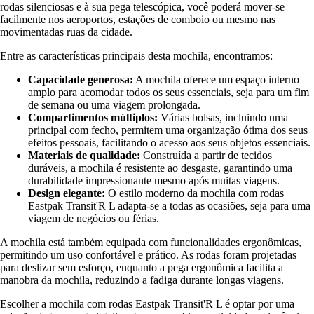
rodas silenciosas e à sua pega telescópica, você poderá mover-se
facilmente nos aeroportos, estações de comboio ou mesmo nas
movimentadas ruas da cidade.
Entre as características principais desta mochila, encontramos:
Capacidade generosa:
A mochila oferece um espaço interno
amplo para acomodar todos os seus essenciais, seja para um fim
de semana ou uma viagem prolongada.
Compartimentos múltiplos:
Várias bolsas, incluindo uma
principal com fecho, permitem uma organização ótima dos seus
efeitos pessoais, facilitando o acesso aos seus objetos essenciais.
Materiais de qualidade:
Construída a partir de tecidos
duráveis, a mochila é resistente ao desgaste, garantindo uma
durabilidade impressionante mesmo após muitas viagens.
Design elegante:
O estilo moderno da mochila com rodas
Eastpak Transit'R L adapta-se a todas as ocasiões, seja para uma
viagem de negócios ou férias.
A mochila está também equipada com funcionalidades ergonômicas,
permitindo um uso confortável e prático. As rodas foram projetadas
para deslizar sem esforço, enquanto a pega ergonômica facilita a
manobra da mochila, reduzindo a fadiga durante longas viagens.
Escolher a mochila com rodas Eastpak Transit'R L é optar por uma