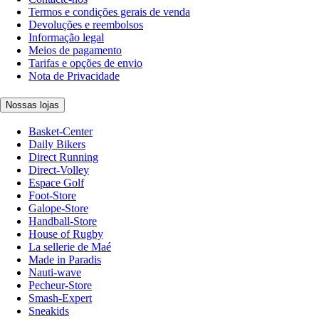
Termos e condições gerais de venda
Devoluções e reembolsos
Informação legal
Meios de pagamento
Tarifas e opções de envio
Nota de Privacidade
Nossas lojas
Basket-Center
Daily Bikers
Direct Running
Direct-Volley
Espace Golf
Foot-Store
Galope-Store
Handball-Store
House of Rugby
La sellerie de Maé
Made in Paradis
Nauti-wave
Pecheur-Store
Smash-Expert
Sneakids