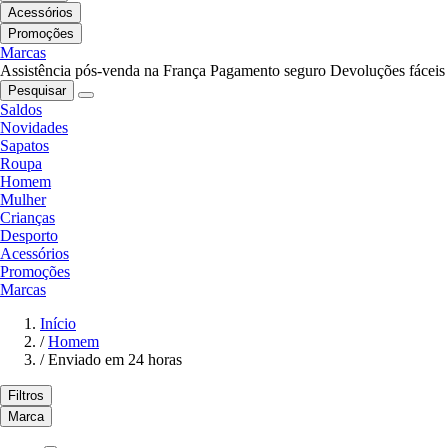
Acessórios
Promoções
Marcas
Assistência pós-venda na França
Pagamento seguro
Devoluções fáceis
Pesquisar
Saldos
Novidades
Sapatos
Roupa
Homem
Mulher
Crianças
Desporto
Acessórios
Promoções
Marcas
Início
/
Homem
/
Enviado em 24 horas
Filtros
Marca