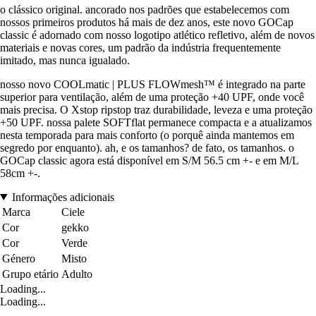
o clássico original. ancorado nos padrões que estabelecemos com
nossos primeiros produtos há mais de dez anos, este novo GOCap
classic é adornado com nosso logotipo atlético refletivo, além de novos
materiais e novas cores, um padrão da indústria frequentemente
imitado, mas nunca igualado.
nosso novo COOLmatic | PLUS FLOWmesh™ é integrado na parte
superior para ventilação, além de uma proteção +40 UPF, onde você
mais precisa. O Xstop ripstop traz durabilidade, leveza e uma proteção
+50 UPF. nossa palete SOFTflat permanece compacta e a atualizamos
nesta temporada para mais conforto (o porquê ainda mantemos em
segredo por enquanto). ah, e os tamanhos? de fato, os tamanhos. o
GOCap classic agora está disponível em S/M 56.5 cm +- e em M/L
58cm +-.
Informações adicionais
Marca
Ciele
Cor
gekko
Cor
Verde
Género
Misto
Grupo etário
Adulto
Loading...
Loading...