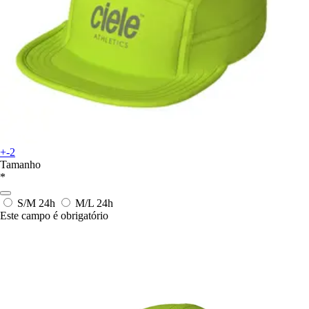
+-2
Tamanho
*
S/M
24h
M/L
24h
Este campo é obrigatório