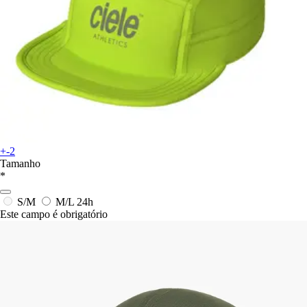
+-2
Tamanho
*
S/M
M/L
24h
Este campo é obrigatório