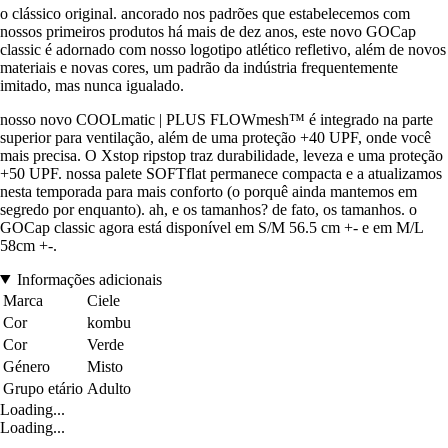
o clássico original. ancorado nos padrões que estabelecemos com
nossos primeiros produtos há mais de dez anos, este novo GOCap
classic é adornado com nosso logotipo atlético refletivo, além de novos
materiais e novas cores, um padrão da indústria frequentemente
imitado, mas nunca igualado.
nosso novo COOLmatic | PLUS FLOWmesh™ é integrado na parte
superior para ventilação, além de uma proteção +40 UPF, onde você
mais precisa. O Xstop ripstop traz durabilidade, leveza e uma proteção
+50 UPF. nossa palete SOFTflat permanece compacta e a atualizamos
nesta temporada para mais conforto (o porquê ainda mantemos em
segredo por enquanto). ah, e os tamanhos? de fato, os tamanhos. o
GOCap classic agora está disponível em S/M 56.5 cm +- e em M/L
58cm +-.
Informações adicionais
Marca
Ciele
Cor
kombu
Cor
Verde
Género
Misto
Grupo etário
Adulto
Loading...
Loading...